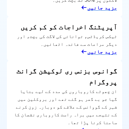
لاگتوں پر %30 تک بچت کریں۔
مزید جانیں
آپریٹنگ اخراجات کو کم کریں
ٹیکس کریڈٹس، توانائی کی لاگت کی بچت، اور
دیگر مراعات سے فائدہ اٹھائیں۔
مزید جانیں
گوانوس بزنس ری لوکیشن گرانٹ
پروگرام
ان چھوٹے کاروباروں کی مدد کے لیے بنایا
گیا جو بے گھر ہو گئے تھے اور بروکلین میں
شہر کے گووانس کے علاقے کو دوبارہ زون کرنے
کے نتیجے میں براہ راست کاروباری نقصان کا
سامنا کرنا پڑا تھا۔