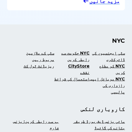
مزید جانیں
NYC
سٹی ایجنسیوں کی
NYC حکومت سے
سٹی کے ملازمین
ڈائرکٹری
رابطہ کریں
مربوط رہیں
NYC کو مطلع
CityStore
ریزیڈنٹ ٹول کٹ
کریں
نقشے
NYC موبائل ایپس
استعمال کی شرائط
رازداری کی
پالیسی
کاروباری لنکس
مائی بزنس ڈیش بورڈ طریقہ
ہم سے رابطہ کریں: بزنس
بتانے کی گائیڈ
فارم