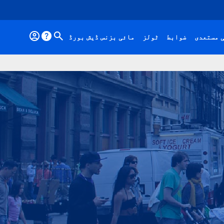
 مستعدی
ضوابط
ٹولز
مائی بزنس ڈیش بورڈ