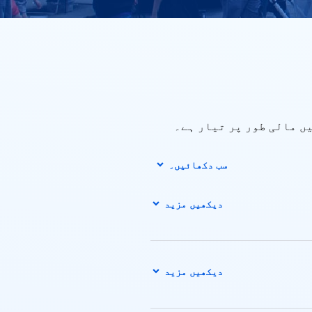
یں مالی طور پر تیار ہے۔
سب دکھائیں۔