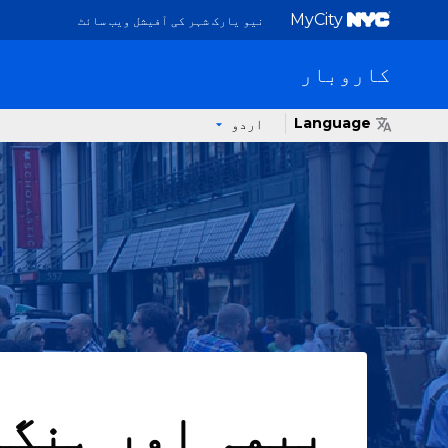
MyCity
نیو یارک شہر کی آفیشل ویب سائٹ
کاروبار
Language
اردو
بیمہ اور ہنگا