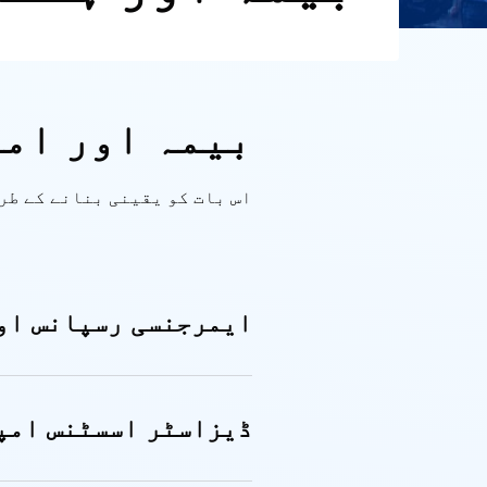
بیمہ اور ام
اس بات کو یقینی بنانے کے طر
ایمرجنسی رسپانس او
ڈیزاسٹر اسسٹنس امپ