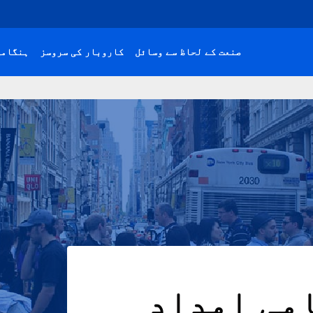
صنعت کے لحاظ سے وسائل
کاروبار کی سروسز
ہنگامی
می امداد