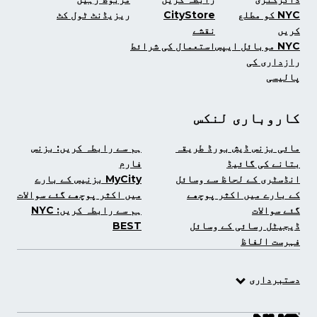
NYC کو مطلع
CityStore
ریزیڈنٹ ٹول کٹ
کریں
نقشے
NYC موبائل ایپس
استعمال کی شرائط
رازداری کی
پالیسی
کاروباری لنکس
مائی بزنس ڈیش بورڈ طریقہ
ہم سے رابطہ کریں: بزنس
بتانے کی گائیڈ
فارم
انڈسٹری کے لحاظ سے وسائل
MyCity بزنیس کے بارے
کے بارے میں اکثر پوچھے
میں اکثر پوچھے گئے سوالات
گئے سوالات
ہم سے رابطہ کریں: NYC
ڈیجیٹل رسائی کے وسائل
BEST
فہرست الفاظ
دستبرداری