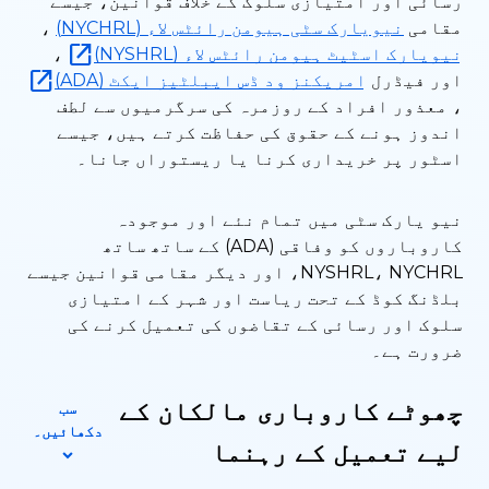
رسائی اور امتیازی سلوک کے خلاف قوانین، جیسے
مقامی
نیویارک سٹی ہیومن رائٹس لاء (NYCHRL)
،
نیویارک اسٹیٹ ہیومن رائٹس لاء (NYSHRL)
،
اور فیڈرل
امریکنز ود ڈس ایبلٹیز ایکٹ (ADA)
، معذور افراد کے روزمرہ کی سرگرمیوں سے لطف
اندوز ہونے کے حقوق کی حفاظت کرتے ہیں، جیسے
اسٹور پر خریداری کرنا یا ریستوراں جانا۔
نیو یارک سٹی میں تمام نئے اور موجودہ
کاروباروں کو وفاقی (ADA) کے ساتھ ساتھ
NYSHRL، NYCHRL، اور دیگر مقامی قوانین جیسے
بلڈنگ کوڈ کے تحت ریاست اور شہر کے امتیازی
سلوک اور رسائی کے تقاضوں کی تعمیل کرنے کی
ضرورت ہے۔
چھوٹے کاروباری مالکان کے
سب
دکھائیں۔
لیے تعمیل کے رہنما