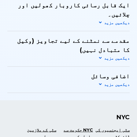
ایک قابل رسائی کاروبار کھولیں اور
چلائیں۔
مقدمے سے نمٹنے کے لیے تجاویز (وکیل
کا متبادل نہیں)
اضافی وسائل
NYC
سٹی ایجنسیوں کی
NYC حکومت سے
سٹی کے ملازمین
ڈائرکٹری
رابطہ کریں
مربوط رہیں