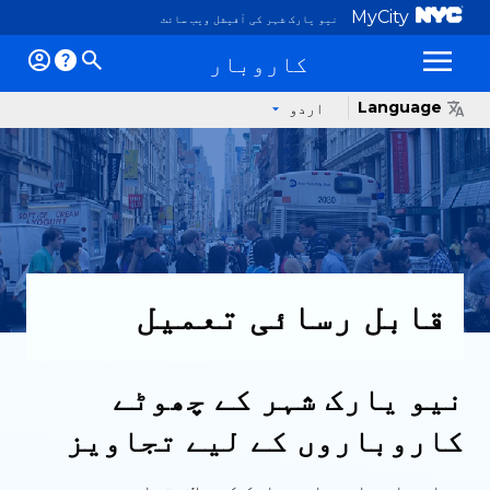
MyCity
نیو یارک شہر کی آفیشل ویب سائٹ
کاروبار
یں
Language
اردو
قابل رسائی تعمیل
نیو یارک شہر کے چھوٹے
کاروباروں کے لیے تجاویز