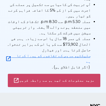
آپ تربیت کی کامیابی سے تکمیل پر عملے کی
اجرت میں کم از کم %5 کا اضافہ فراہم کرنے
کو تیار ہیں۔
عملہ 5:30 p.m. سے 8:30 p.m. تک شام کے اوقات
میں منعقد ہونے والے 11 ہفتہ وار تربیتی
سیشن میں شرکت کر سکتا ہے۔
عملہ کی عمر 18 سال یا اس سے زیادہ ہے، فی
الحال ‎$73,902 سے کم یا اس کے برابر تنخواہ
حاصل کرتا ہے، اور فیڈرل
سلیکٹیو سروس کے تقاضوں کو پورا کرتا
ہے
(اگر قابل اطلاق ہو)۔
مزید معلومات کے لیے ہم سے رابطہ کریں
NYC