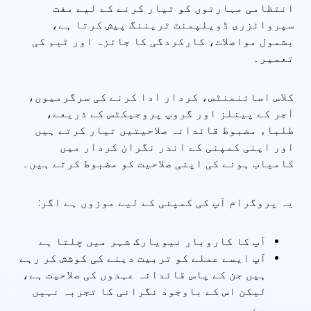
انتظامی مہارتوں کو تیار کرنے کے لیے مفت
سپروائزری ڈویلپمنٹ ٹریننگ پیش کرتا ہے،
بشمول مواصلات، کارکردگی کا جائزہ اور ٹیم کی
تعمیر۔
کلاس اسائنمنٹس، کردار ادا کرنے کی سرگرمیوں،
آجر کے پینلز اور گروپ پروجیکٹس کے ذریعے،
طلباء مضبوط قائدانہ صلاحیتیں تیار کرتے ہیں
اور اپنی کمپنی کے اندر نگران کردار میں
کامیاب ہونے کی اپنی صلاحیت کو مضبوط کرتے ہیں۔
یہ پروگرام آپ کی کمپنی کے لیے موزوں ہے اگر:
آپ کا کاروبار نیویارک شہر میں چلتا ہے
آپ ایسے عملے کو تربیت دینے کی کوشش کر رہے
ہیں جن کے پاس قائدانہ عہدوں کی صلاحیت ہے،
لیکن اس کے باوجود نگرانی کا تجربہ نہیں
ہے۔