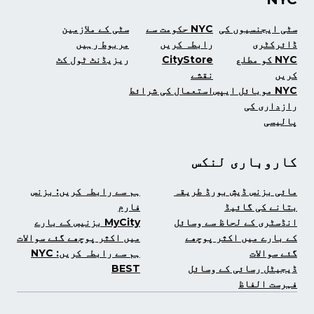
سٹی ایجنسیوں کی
NYC حکومت سے
سٹی کے ملازمین
ڈائرکٹری
رابطہ کریں
مربوط رہیں
NYC کو مطلع
CityStore
ریزیڈنٹ ٹول کٹ
کریں
نقشے
NYC موبائل ایپس
استعمال کی شرائط
رازداری کی
پالیسی
کاروباری لنکس
مائی بزنس ڈیش بورڈ طریقہ
ہم سے رابطہ کریں: بزنس
بتانے کی گائیڈ
فارم
انڈسٹری کے لحاظ سے وسائل
MyCity بزنیس کے بارے
کے بارے میں اکثر پوچھے
میں اکثر پوچھے گئے سوالات
گئے سوالات
ہم سے رابطہ کریں: NYC
ڈیجیٹل رسائی کے وسائل
BEST
فہرست الفاظ