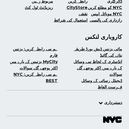
ڈائرکٹری
رابطہ کریں
مربوط رہیں
NYC کو مطلع کریں
CityStore
ریزیڈنٹ ٹول کٹ
NYC موبائل ایپس
نقشے
رازداری کی پالیسی
استعمال کی شرائط
کاروباری لنکس
مائی بزنس ڈیش بورڈ طریقہ
ہم سے رابطہ کریں: بزنس
بتانے کی گائیڈ
فارم
انڈسٹری کے لحاظ سے وسائل
MyCity بزنیس کے بارے میں
کے بارے میں اکثر پوچھے گئے
اکثر پوچھے گئے سوالات
سوالات
ہم سے رابطہ کریں: NYC
ڈیجیٹل رسائی کے وسائل
BEST
فہرست الفاظ
دستبرداری