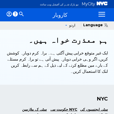
MyCity
نیو یارک شہر کی آفیشل ویب سائٹ
کاروبار
لیں
Language
اردو
ہم معذرت خواہ ہیں۔
ایک غیر متوقع خرابی پیش آگئی ہے۔ براہ کرم دوبارہ کوشش
کریں، اگر وہی خرابی دوبارہ پیش آتی ہے تو براہ کرم مسئلے
کے بارے میں مطلع کرنے کے لیے ذیل کے ہم سے رابطہ کریں
لنک کا استعمال کریں۔
NYC
سٹی ایجنسیوں کی
NYC حکومت سے
سٹی کے ملازمین