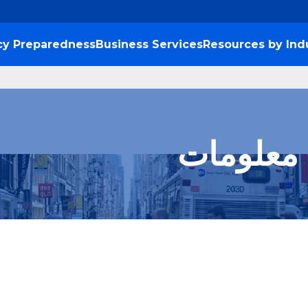
y Preparedness
Business Services
Resources by Ind
 معلومات